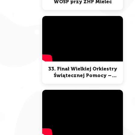
WOŚP przy ZHP Mielec
33. Finał Wielkiej Orkiestry
Świątecznej Pomocy –
Mielec